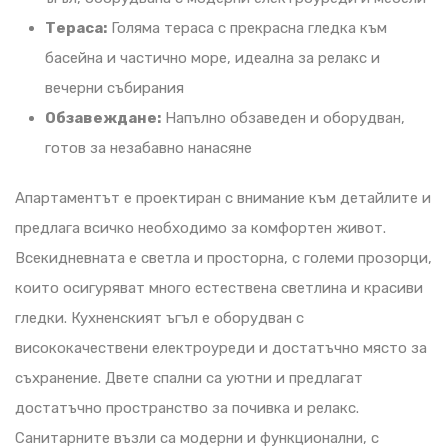
Тераса:
Голяма тераса с прекрасна гледка към
басейна и частично море, идеална за релакс и
вечерни събирания
Обзавеждане:
Напълно обзаведен и оборудван,
готов за незабавно нанасяне
Апартаментът е проектиран с внимание към детайлите и
предлага всичко необходимо за комфортен живот.
Всекидневната е светла и просторна, с големи прозорци,
които осигуряват много естествена светлина и красиви
гледки. Кухненският ъгъл е оборудван с
висококачествени електроуреди и достатъчно място за
съхранение. Двете спални са уютни и предлагат
достатъчно пространство за почивка и релакс.
Санитарните възли са модерни и функционални, с