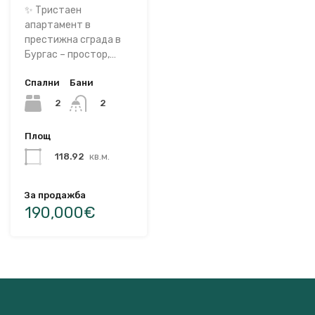
✨ Тристаен
апартамент в
престижна сграда в
Бургас – простор,…
Спални
Бани
2
2
Площ
118.92
кв.м.
За продажба
190,000€