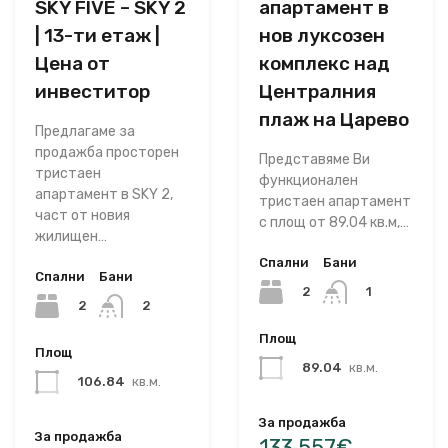
SKY FIVE – SKY 2
апартамент в
| 13-ти етаж |
нов луксозен
Цена от
комплекс над
инвеститор
Централния
плаж на Царево
Предлагаме за
продажба просторен
Представяме Ви
тристаен
функционален
апартамент в SKY 2,
тристаен апартамент
част от новия
с площ от 89.04 кв.м,…
жилищен…
Спални
Бани
Спални
Бани
2
1
2
2
Площ
Площ
89.04
кв.м.
106.84
кв.м.
За продажба
За продажба
133,557€