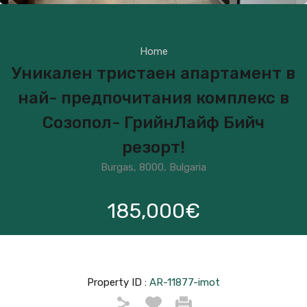
Home
Уникален тристаен апартамент в
най- предпочитания комплекс в
Созопол- ГрийнЛайф Бийч
резорт!
Burgas, 8000, Bulgaria
185,000€
Property ID :
AR-11877-imot