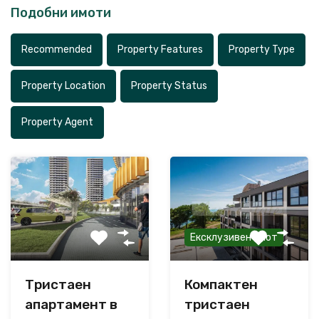
Подобни имоти
Recommended
Property Features
Property Type
Property Location
Property Status
Property Agent
Ексклузивен имот
Тристаен
Компактен
апартамент в
тристаен