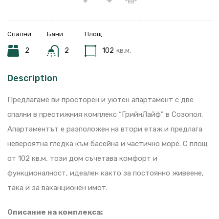
Спални
Бани
Площ
2
2
102
кв.м.
Description
Предлагаме ви просторен и уютен апартамент с две
спални в престижния комплекс “ГрийнЛайф” в Созопол.
Апартаментът е разположен на втори етаж и предлага
невероятна гледка към басейна и частично море. С площ
от 102 кв.м, този дом съчетава комфорт и
функционалност, идеален както за постоянно живеене,
така и за ваканционен имот.
Описание на комплекса: