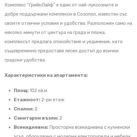
Комплекс “ГрийнЛайф” е един от най-луксозните и
добре поддържани комплекси в Созопол, известен със
своите отлични условия и удобства. Разположен само на
няколко минути от центъра на града и плажа,
комплексът предлага спокойствие и уединение, като
същевременно предоставя лесен достъп до всички
градски удобства.
Характеристики на апартамента:
Площ:
102 кв.м
Етажност:
2-ри етаж
Спални:
2
Санитарни възли:
2
Всекидневна:
Просторна всекидневна с кухненски
ъгъл, оборудвана с модерни електроуреди и мебели