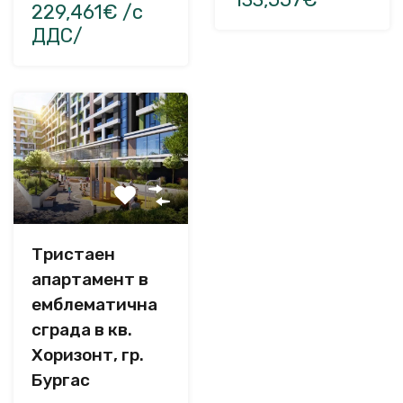
229,461€ /с
ДДС/
Тристаен
апартамент в
емблематична
сграда в кв.
Хоризонт, гр.
Бургас