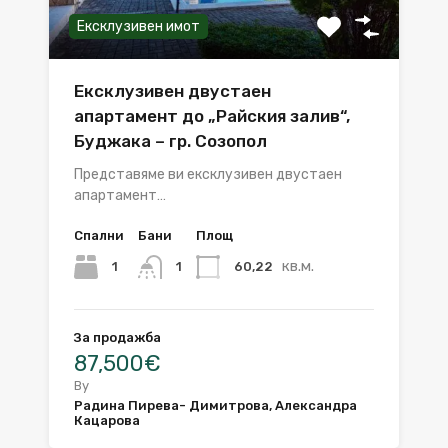
Ексклузивен имот
Ексклузивен двустаен
апартамент до „Райския залив“,
Буджака – гр. Созопол
Представяме ви ексклузивен двустаен
апартамент…
Спални
Бани
Площ
кв.м.
1
60,22
1
За продажба
87,500€
By
Радина Пирева- Димитрова, Александра
Кацарова