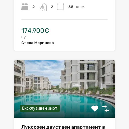
кв.м.
2
88
2
174,900€
By
Стела Маринова
Ексклузивен имот
Луксозен двустаен апартамент в