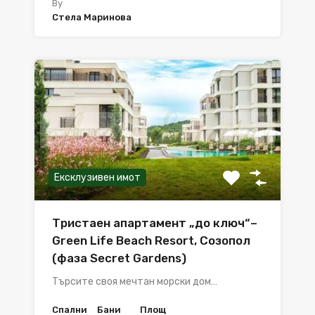
By
Стела Маринова
Ексклузивен имот
Тристаен апартамент „до ключ“–
Green Life Beach Resort, Созопол
(фаза Secret Gardens)
Търсите своя мечтан морски дом…
Спални
Бани
Площ