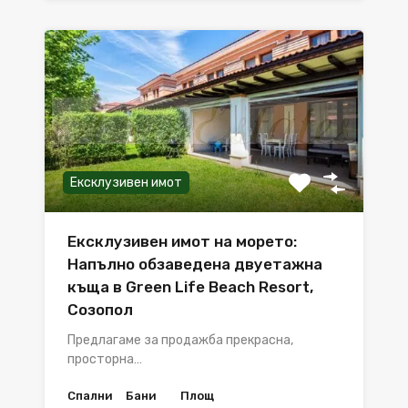
Ексклузивен имот
Ексклузивен имот на морето:
Напълно обзаведена двуетажна
къща в Green Life Beach Resort,
Созопол
Предлагаме за продажба прекрасна,
просторна…
Спални
Бани
Площ