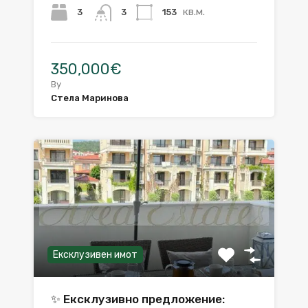
кв.м.
3
153
3
350,000€
By
Стела Маринова
Ексклузивен имот
✨ Ексклузивно предложение: