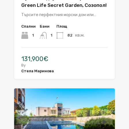
Green Life Secret Garden, Созопол!
Търсите перфектния морски дом или…
Спални
Бани
Площ
кв.м.
1
82
1
131,900€
By
Стела Маринова