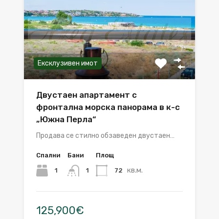
Ексклузивен имот
Двустаен апартамент с
фронтална морска панорама в к-с
„Южна Перла“
Продава се стилно обзаведен двустаен…
Спални
Бани
Площ
кв.м.
1
72
1
125,900€