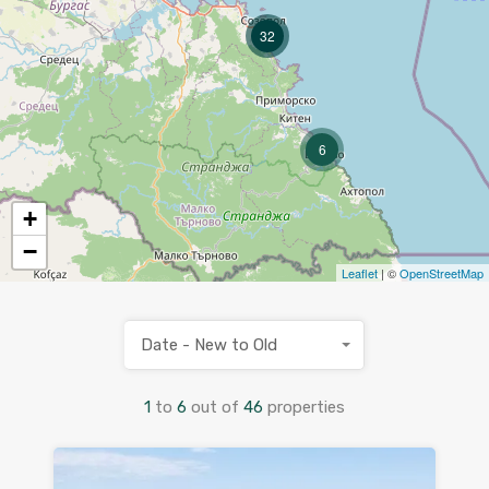
32
6
+
−
Leaflet
| ©
OpenStreetMap
Date - New to Old
1
to
6
out of
46
properties