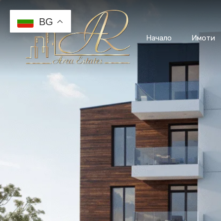
BG
Начало
Имоти