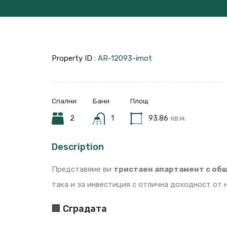
Property ID :
AR-12093-imot
Спални
Бани
Площ
2
1
93.86
кв.м.
Description
Представяме ви
тристаен апартамент с общ
така и за инвестиция с отлична доходност от 
🏢 Сградата