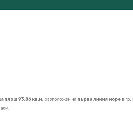
а площ 93.86 кв.м
, разположен на
първа линия море
в гр.
наем.