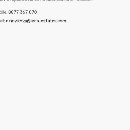
bile:
0877 367 070
il:
e.novikova@area-estates.com