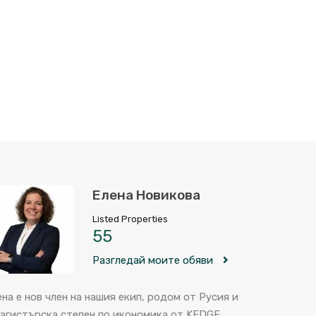
Елена Новикова
Listed Properties
55
Разгледай моите обяви
ена е нов член на нашия екип, родом от Русия и
магистърска степен по икономика от KEDGE…