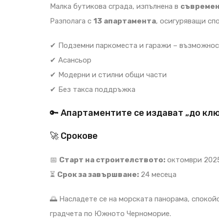
Малка бутикова сграда, изпълнена в
съвремен
Разполага с
13 апартамента
, осигуряващи сп
✔ Подземни паркоместа и гаражи – възможнос
✔ Асансьор
✔ Модерни и стилни общи части
✔ Без такса поддръжка
🔑 Апартаментите се издават „до кл
🚀 Срокове
📅
Старт на строителството:
октомври 2025
⏳
Срок за завършване:
24 месеца
🌅 Насладете се на морската панорама, спокой
градчета по Южното Черноморие.