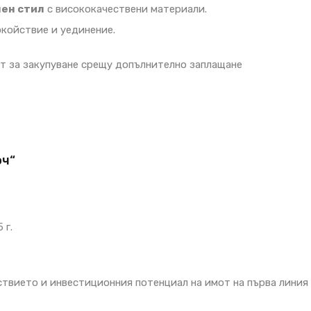
ен стил
с висококачествени материали.
окойствие и уединение.
т за закупуване срещу допълнително заплащане
юч“
 г.
ствието и инвестиционния потенциал на имот на първа линия