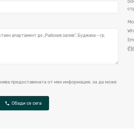
ос
ст
Mo
Wh
Ema
анява предоставената от мен информация, за да може
Обади се сега