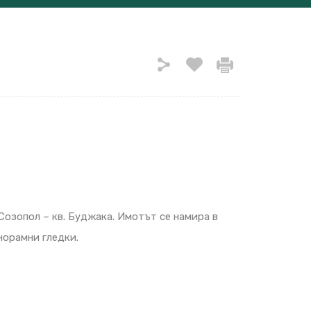
озопол – кв. Буджака. Имотът се намира в
норамни гледки.