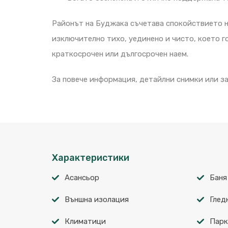
Районът на Буджака съчетава спокойствието н
изключително тихо, уединено и чисто, което г
краткосрочен или дългосрочен наем.
За повече информация, детайлни снимки или за 
Характеристики
Асансьор
Баня
Външна изолация
Глед
Климатици
Парк