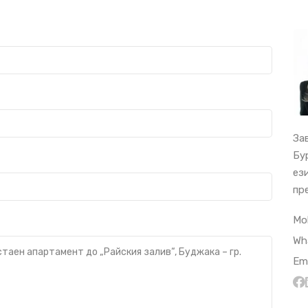
За
Бу
ез
пр
Mo
Wh
Ema