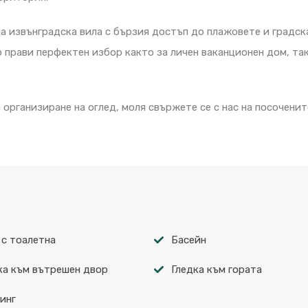
а извънградска вила с бързия достъп до плажовете и градск
о прави перфектен избор както за личен ваканционен дом, та
организиране на оглед, моля свържете се с нас на посоченит
 с тоалетна
Басейн
ка към вътрешен двор
Гледка към гората
инг