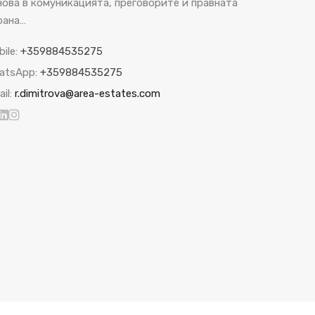
нова в комуникацията, преговорите и правната
рана…
bile:
+359884535275
atsApp:
+359884535275
il:
r.dimitrova@area-estates.com