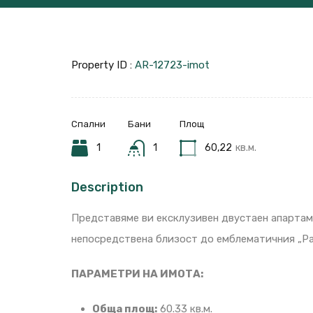
Property ID :
AR-12723-imot
Спални
Бани
Площ
1
1
60,22
кв.м.
Description
Представяме ви ексклузивен двустаен апартаме
непосредствена близост до емблематичния „Рай
ПАРАМЕТРИ НА ИМОТА:
Обща площ:
60.33 кв.м.