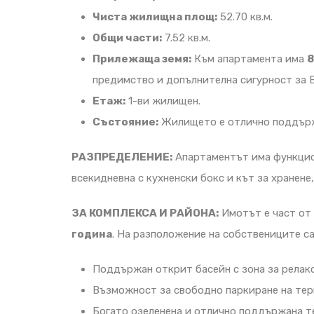
Чиста жилищна площ:
52.70 кв.м.
Общи части:
7.52 кв.м.
Прилежаща земя:
Към апартамента има
8
предимство и допълнителна сигурност за 
Етаж:
1-ви жилищен.
Състояние:
Жилището е отлично поддържа
РАЗПРЕДЕЛЕНИЕ:
Апартаментът има функцион
всекидневна с кухненски бокс и кът за хранене
ЗА КОМПЛЕКСА И РАЙОНА:
Имотът е част от 
година
. На разположение на собствениците са
Поддържан открит басейн с зона за релакс
Възможност за свободно паркиране на тер
Богато озеленена и отлично поддържана т