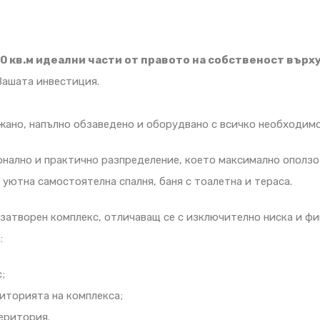
0 кв.м идеални части от правото на собственост върх
Вашата инвестиция.
но, напълно обзаведено и оборудвано с всичко необходимо 
ално и практично разпределение, което максимално оползот
, уютна самостоятелна спалня, баня с тоалетна и тераса.
затворен комплекс, отличаващ се с изключително ниска и ф
:
;
иторията на комплекса;
еритория.