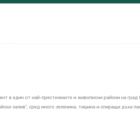
нт в един от най-престижните и живописни райони на град С
ски залив“, сред много зеленина, тишина и спиращи дъха па