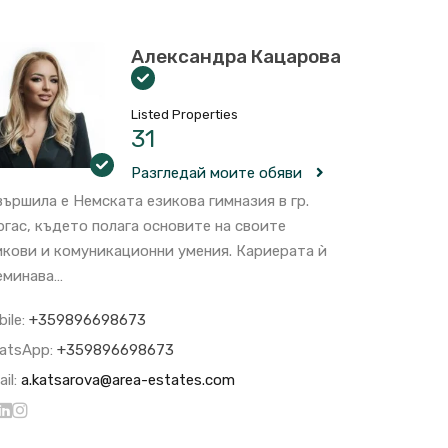
Александра Кацарова
Listed Properties
31
Разгледай моите обяви
вършила е Немската езикова гимназия в гр.
ргас, където полага основите на своите
икови и комуникационни умения. Кариерата ѝ
еминава…
bile:
+359896698673
atsApp:
+359896698673
il:
a.katsarova@area-estates.com