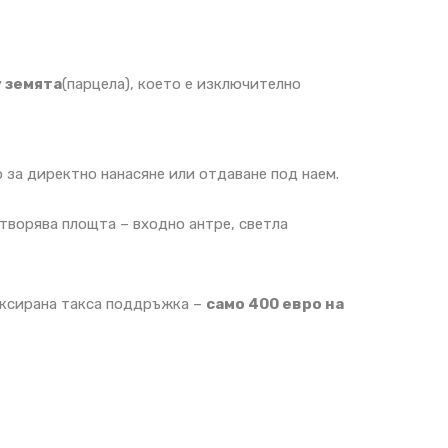
у земята
(парцела), което е изключително
за директно нанасяне или отдаване под наем.
ворява площта – входно антре, светла
иксирана такса поддръжка –
само 400 евро на