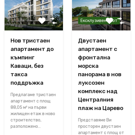
Ексклузивен имот
Нов тристаен
Двустаен
апартамент до
апартамент с
къмпинг
фронтална
Каваци, без
морска
такса
панорама в нов
поддръжка
луксозен
комплекс над
Предлагаме тристаен
Централния
апартамент с площ
плаж на Царево
88,05 м² на първи
жилищен етаж в ново
строителство,
Представяме Ви
разположено…
просторен двустаен
апартамент с площ от