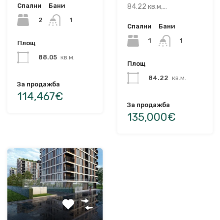
Спални
Бани
84.22 кв.м,…
2
1
Спални
Бани
1
1
Площ
88.05
кв.м.
Площ
84.22
кв.м.
За продажба
114,467€
За продажба
135,000€