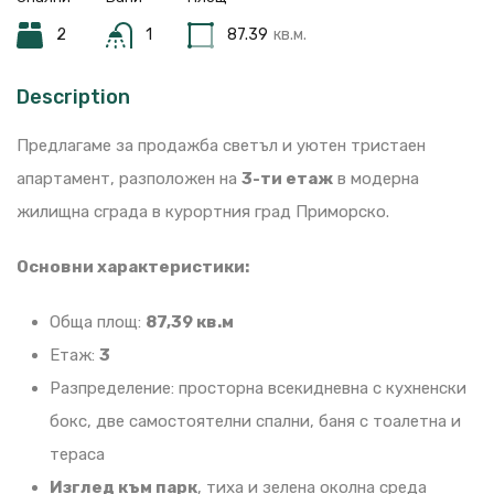
2
1
87.39
кв.м.
Description
Предлагаме за продажба светъл и уютен тристаен
апартамент, разположен на
3-ти етаж
в модерна
жилищна сграда в курортния град Приморско.
Основни характеристики:
Обща площ:
87,39 кв.м
Етаж:
3
Разпределение: просторна всекидневна с кухненски
бокс, две самостоятелни спални, баня с тоалетна и
тераса
Изглед към парк
, тиха и зелена околна среда