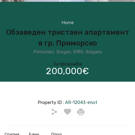
Home
Обзаведен тристаен апартамент
в гр. Приморско
Primorsko, Burgas, 8180, Bulgaria
За продажба
200,000€
Property ID :
AR-12043-imot
Спални
Бани
Площ