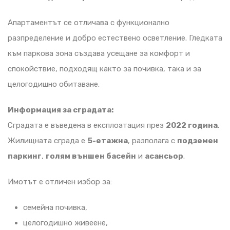
Апартаментът се отличава с функционално
разпределение и добро естествено осветление. Гледката
към паркова зона създава усещане за комфорт и
спокойствие, подходящ както за почивка, така и за
целогодишно обитаване.
Информация за сградата:
Сградата е въведена в експлоатация през
2022 година
.
Жилищната сграда е
5-етажна
, разполага с
подземен
паркинг
,
голям външен басейн
и
асансьор
.
Имотът е отличен избор за:
семейна почивка,
целогодишно живеене,