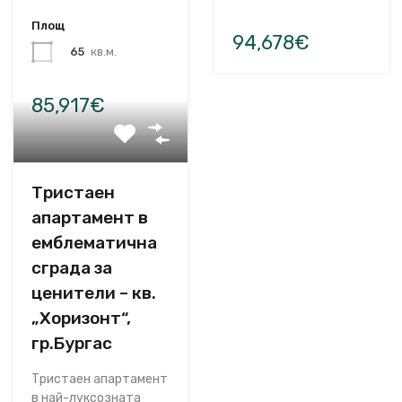
Площ
94,678€
65
кв.м.
85,917€
Тристаен
апартамент в
емблематична
сграда за
ценители – кв.
„Хоризонт“,
гр.Бургас
Тристаен апартамент
в най-луксозната