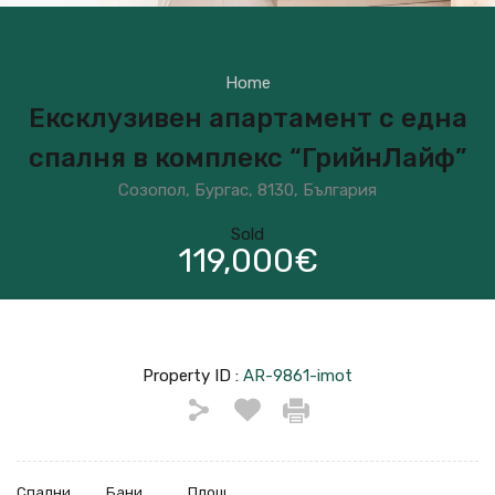
Home
Ексклузивен апартамент с една
спалня в комплекс “ГрийнЛайф”
Созопол, Бургас, 8130, България
Sold
119,000€
Property ID :
AR-9861-imot
Спални
Бани
Площ