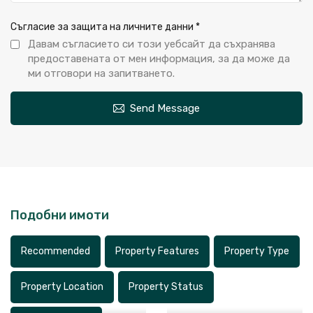
Съгласие за защита на личните данни
*
Давам съгласието си този уебсайт да съхранява
предоставената от мен информация, за да може да
ми отговори на запитването.
Send Message
Подобни имоти
Recommended
Property Features
Property Type
Property Location
Property Status