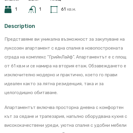
1
1
61
кв.м.
Description
Представяме ви уникална възможност за закупуване на
луксозен апартамент с една спалня в новопостроената
сграда на комплекс “ГрийнЛайф”. Апартаментът е с площ
от 61 кв.м и се намира на втория етаж. Обзавеждането е
изключително модерно и практично, което го прави
идеален както за лятна резиденция, така и за
целогодишно обитаване.
Апартаментът включва просторна дневна с комфортен
кът за сядане и трапезария, напълно оборудвана кухня с
висококачествени уреди, уютна спалня с удобни мебели