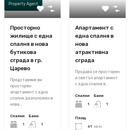
Property Agent
Просторно
Апартамент с
жилище с една
една спалня в
спалня в нова
нова
бутикова
атрактивна
сграда в гр.
сграда
Царево
Продава се просторен
и светъл апартамент
Представяме ви
с една спалня в…
просторен
апартамент с една
Спални
Бани
спалня, разположен в
1
нова…
1
Спални
Бани
Площ
1
1
61
кв.м.