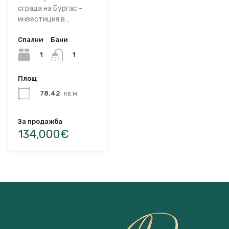
сграда на Бургас –
инвестиция в…
Спални
Бани
1
1
Площ
78.42
кв.м.
За продажба
134,000€