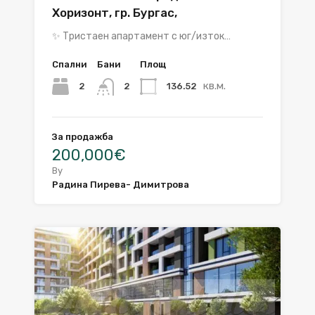
Хоризонт, гр. Бургас,
✨ Тристаен апартамент с юг/изток…
Спални
Бани
Площ
кв.м.
2
136.52
2
За продажба
200,000€
By
Радина Пирева- Димитрова