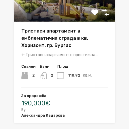
Тристаен апартамент в
емблематична сграда в кв.
Хоризонт, гр. Бургас
✨ Тристаен апартамент в престижна…
Спални
Бани
Площ
кв.м.
2
118.92
2
За продажба
190,000€
By
Александра Кацарова