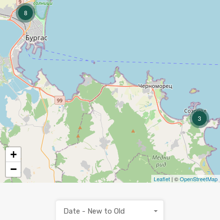
8
3
+
−
Leaflet
| ©
OpenStreetMap
Date - New to Old