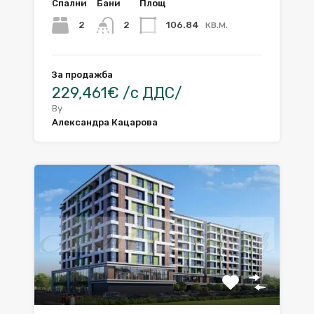
Спални
Бани
Площ
кв.м.
2
106.84
2
За продажба
229,461€ /с ДДС/
By
Александра Кацарова