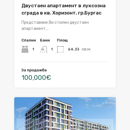
Двустаен апартамент в луксозна
сграда в кв. Хоризонт, гр.Бургас
Представяме Ви стилен двустаен
апартамент,…
Спални
Бани
Площ
кв.м.
1
64.33
1
За продажба
100,000€