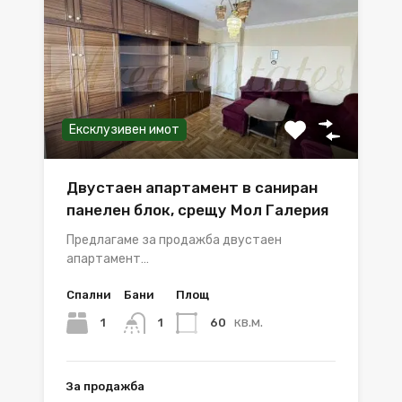
Ексклузивен имот
Двустаен апартамент в саниран
панелен блок, срещу Мол Галерия
Предлагаме за продажба двустаен
апартамент…
Спални
Бани
Площ
кв.м.
1
60
1
За продажба