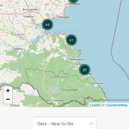
44
41
25
+
−
Leaflet
| ©
OpenStreetMap
Date - New to Old