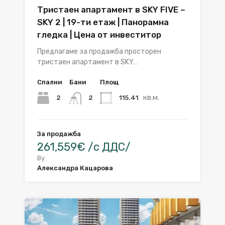
Тристаен апартамент в SKY FIVE –
SKY 2 | 19-ти етаж | Панорамна
гледка | Цена от инвеститор
Предлагаме за продажба просторен
тристаен апартамент в SKY…
Спални
Бани
Площ
кв.м.
2
115.41
2
За продажба
261,559€ /с ДДС/
By
Александра Кацарова