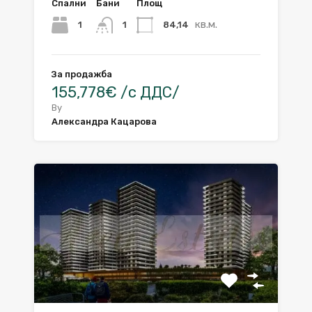
Спални
Бани
Площ
кв.м.
1
84,14
1
За продажба
155,778€ /с ДДС/
By
Александра Кацарова