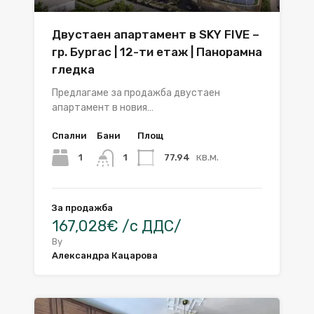
Двустаен апартамент в SKY FIVE –
гр. Бургас | 12-ти етаж | Панорамна
гледка
Предлагаме за продажба двустаен
апартамент в новия…
Спални
Бани
Площ
кв.м.
1
77.94
1
За продажба
167,028€ /с ДДС/
By
Александра Кацарова