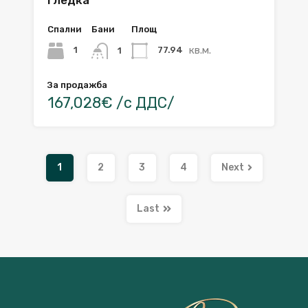
Спални
Бани
Площ
кв.м.
1
77.94
1
За продажба
167,028€ /с ДДС/
1
2
3
4
Next
Last