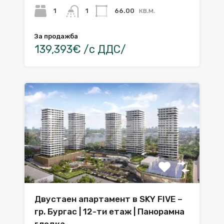
кв.м.
1
66.00
1
За продажба
139,393€ /с ДДС/
Двустаен апартамент в SKY FIVE –
гр. Бургас | 12-ти етаж | Панорамна
гледка