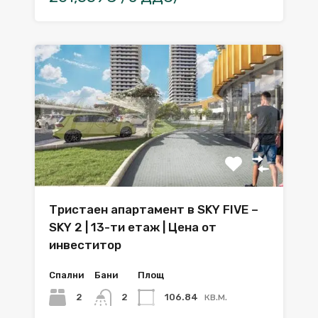
Тристаен апартамент в SKY FIVE –
SKY 2 | 13-ти етаж | Цена от
инвеститор
Спални
Бани
Площ
кв.м.
2
106.84
2