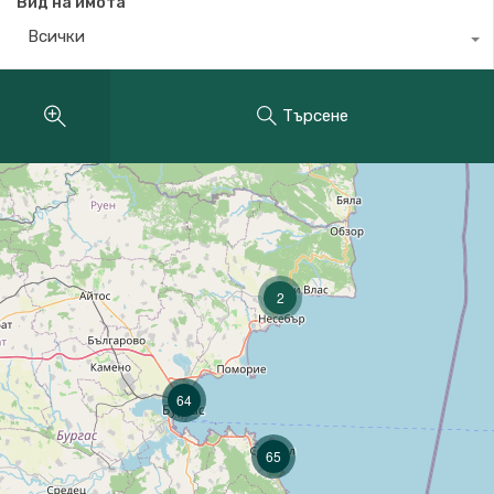
Вид на имота
Всички
Търсене
2
64
65