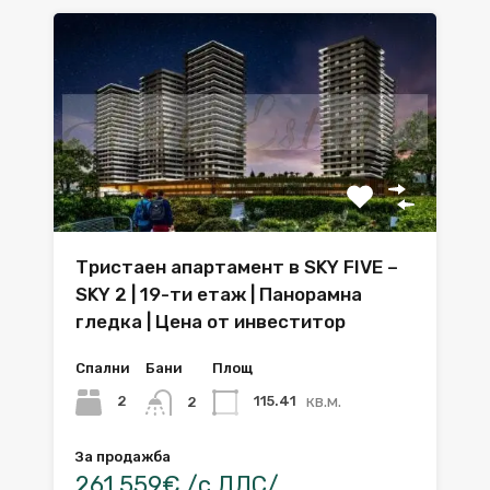
Тристаен апартамент в SKY FIVE –
SKY 2 | 19-ти етаж | Панорамна
гледка | Цена от инвеститор
Спални
Бани
Площ
кв.м.
2
115.41
2
За продажба
261,559€ /с ДДС/