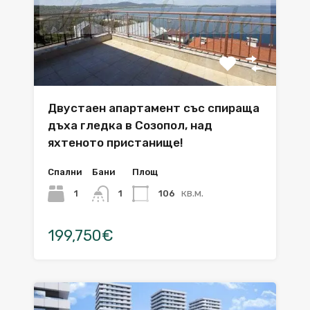
Двустаен апартамент със спираща
дъха гледка в Созопол, над
яхтеното пристанище!
Спални
Бани
Площ
кв.м.
1
106
1
199,750€