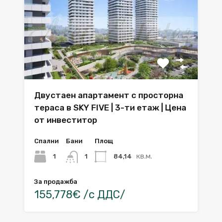
Двустаен апартамент с просторна
тераса в SKY FIVE | 3-ти етаж | Цена
от инвеститор
Спални
Бани
Площ
кв.м.
1
84,14
1
За продажба
155,778€ /с ДДС/