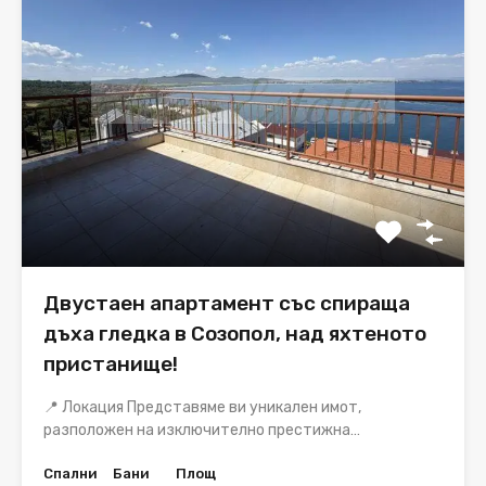
Двустаен апартамент със спираща
дъха гледка в Созопол, над яхтеното
пристанище!
📍 Локация Представяме ви уникален имот,
разположен на изключително престижна…
Спални
Бани
Площ