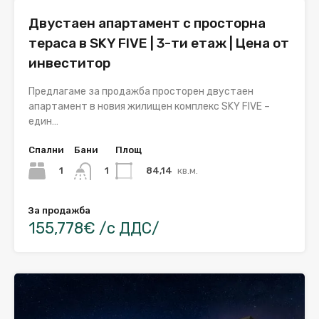
Двустаен апартамент с просторна
тераса в SKY FIVE | 3-ти етаж | Цена от
инвеститор
Предлагаме за продажба просторен двустаен
апартамент в новия жилищен комплекс SKY FIVE –
един…
Спални
Бани
Площ
1
84,14
кв.м.
1
За продажба
155,778€ /с ДДС/