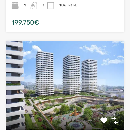
1
106
кв.м.
1
199,750€