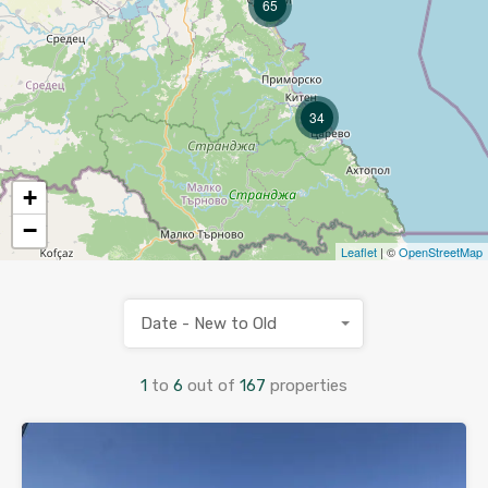
65
34
+
−
Leaflet
| ©
OpenStreetMap
Date - New to Old
1
to
6
out of
167
properties