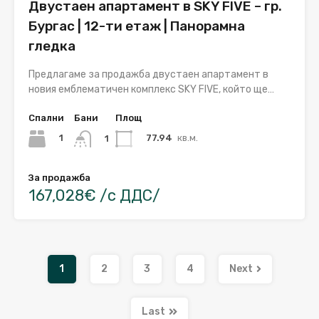
Двустаен апартамент в SKY FIVE – гр.
Бургас | 12-ти етаж | Панорамна
гледка
Предлагаме за продажба двустаен апартамент в
новия емблематичен комплекс SKY FIVE, който ще…
Спални
Бани
Площ
1
77.94
кв.м.
1
За продажба
167,028€ /с ДДС/
1
2
3
4
Next
Last