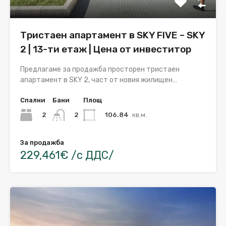
Тристаен апартамент в SKY FIVE – SKY
2 | 13-ти етаж | Цена от инвеститор
Предлагаме за продажба просторен тристаен
апартамент в SKY 2, част от новия жилищен…
Спални
Бани
Площ
2
106.84
кв.м.
2
За продажба
229,461€ /с ДДС/