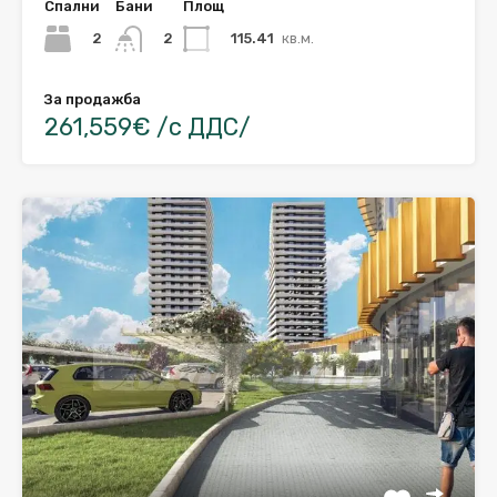
Спални
Бани
Площ
2
115.41
кв.м.
2
За продажба
261,559€ /с ДДС/