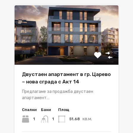
Двустаен апартамент в гр. Царево
– нова сграда с Акт 14
Предлагаме за продажба двустаен
апартамент…
Спални
Бани
Площ
кв.м.
1
51.68
1