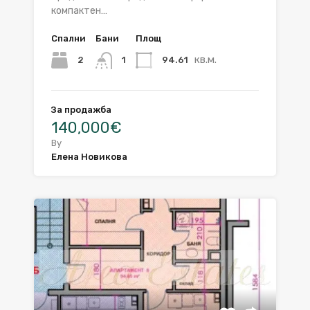
компактен…
Спални
Бани
Площ
кв.м.
2
94.61
1
За продажба
140,000€
By
Елена Новикова