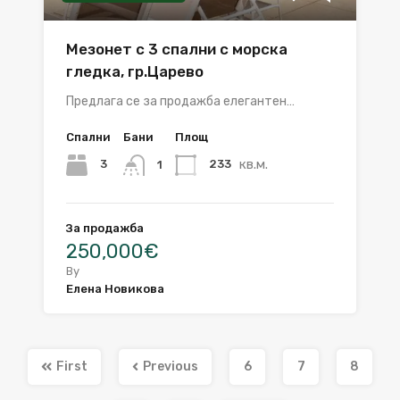
Мезонет с 3 спални с морска
гледка, гр.Царево
Предлага се за продажба елегантен…
Спални
Бани
Площ
кв.м.
3
233
1
За продажба
250,000€
By
Елена Новикова
First
Previous
6
7
8