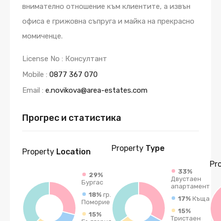
внимателно отношение към клиентите, а извън
офиса е грижовна съпруга и майка на прекрасно
момиченце.
License No : Консултант
Mobile :
0877 367 070
Email :
e.novikova@area-estates.com
Прогрес и статистика
Property
Type
Property
Location
Pr
33%
29%
Двустаен
Бургас
апартамент
18%
гр.
17%
Къща
Поморие
15%
15%
Тристаен