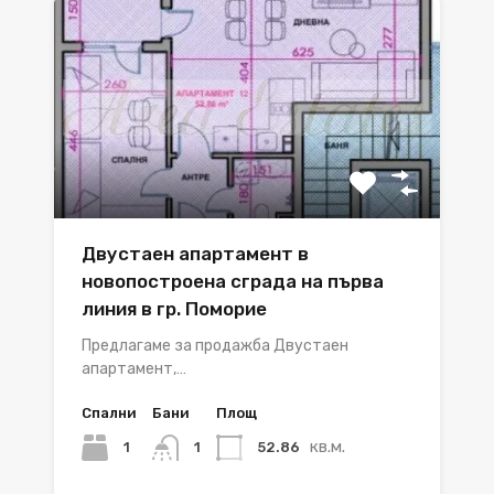
Двустаен апартамент в
новопостроена сграда на първа
линия в гр. Поморие
Предлагаме за продажба Двустаен
апартамент,…
Спални
Бани
Площ
кв.м.
1
52.86
1