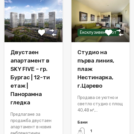
Ексклузивен имот
Двустаен
Студио на
апартамент в
първа линия,
SKY FIVE – гр.
плаж
Бургас | 12-ти
Нестинарка,
етаж |
г.Царево
Панорамна
Продава се уютно и
гледка
светло студио с площ
40,48 м²,…
Предлагаме за
продажба двустаен
Бани
апартамент в новия
1
емблематичен