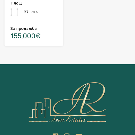
Площ
97
кв.м.
За продажба
155,000€