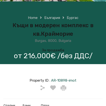
Home
България
Бургас
Къщи в модерен комплекс в
кв.Крайморие
Burgas, 8000, Bulgaria
За продажба
от 216,000€ /без ДДС/
Property ID :
AR-10898-imot
Спални
Бани
Площ