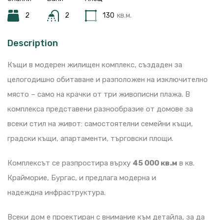
2
2
130
кв.м.
Description
Къщи в модерен жилищен комплекс, създаден за
целогодишно обитаване и разположен на изключително
място – само на крачки от три живописни плажа. В
комплекса представени разнообразие от домове за
всеки стил на живот: самостоятелни семейни къщи,
градски къщи, апартаменти, търговски площи.
Комплексът се разпростира върху
45 000 кв.м
в кв.
Крайморие, Бургас, и предлага модерна и
надеждна инфраструктура.
Всеки дом е проектиран с внимание към детайла, за да