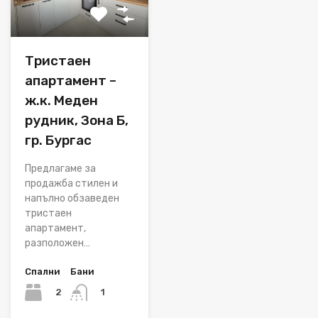
Тристаен
апартамент –
ж.к. Меден
рудник, Зона Б,
гр. Бургас
Предлагаме за
продажба стилен и
напълно обзаведен
тристаен
апартамент,
разположен…
Спални
Бани
2
1