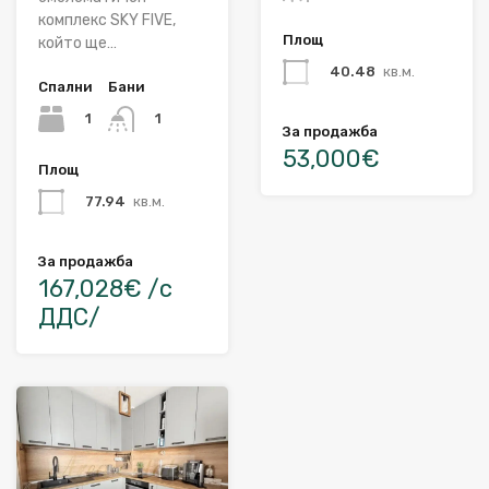
комплекс SKY FIVE,
Площ
който ще…
40.48
кв.м.
Спални
Бани
1
1
За продажба
53,000€
Площ
77.94
кв.м.
За продажба
167,028€ /с
ДДС/