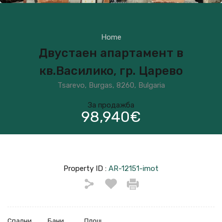
Home
Двустаен апартамент в
кв.Василико, гр. Царево
Tsarevo, Burgas, 8260, Bulgaria
За продажба
98,940€
Property ID :
AR-12151-imot
Спални
Бани
Площ