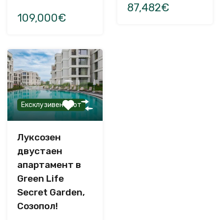
87,482€
109,000€
Ексклузивен имот
Луксозен
двустаен
апартамент в
Green Life
Secret Garden,
Созопол!