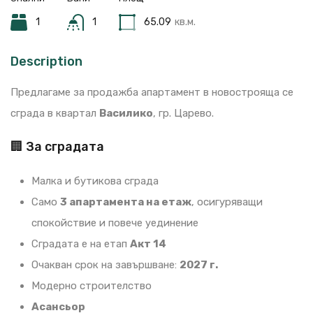
1
1
65.09
кв.м.
Description
Предлагаме за продажба апартамент в новострояща се
сграда в квартал
Василико
, гр. Царево.
🏢 За сградата
Малка и бутикова сграда
Само
3 апартамента на етаж
, осигуряващи
спокойствие и повече уединение
Сградата е на етап
Акт 14
Очакван срок на завършване:
2027 г.
Модерно строителство
Асансьор