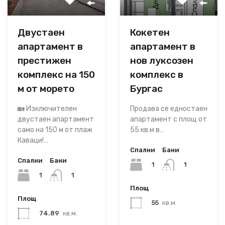
Двустаен
Кокетен
апартамент в
апартамент в
престижен
нов луксозен
комплекс на 150
комплекс в
м от морето
Бургас
🏡 Изключителен
Продава се едностаен
двустаен апартамент
апартамент с площ от
само на 150 м от плаж
55 кв.м в…
Каваци!…
Спални
Бани
Спални
Бани
1
1
1
1
Площ
Площ
55
кв.м.
74.89
кв.м.