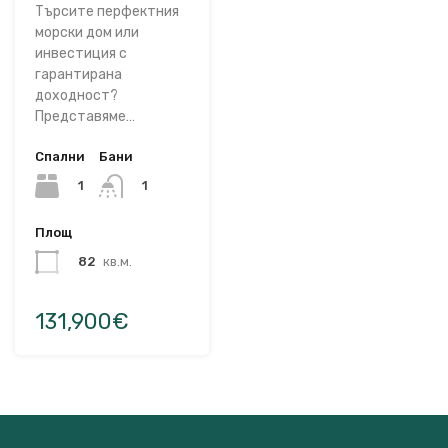
Търсите перфектния
морски дом или
инвестиция с
гарантирана
доходност?
Представяме…
Спални
Бани
1
1
Площ
82
кв.м.
131,900€