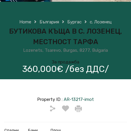
Home
България
Бургас
с. Лозенец
БУТИКОВА КЪЩА В С. ЛОЗЕНЕЦ,
МЕСТНОСТ ТАРФА
Lozenets, Tsarevo, Burgas, 8277, Bulgaria
За продажба
360,000€ /без ДДС/
Property ID :
AR-13217-imot
Спални
Бани
Площ