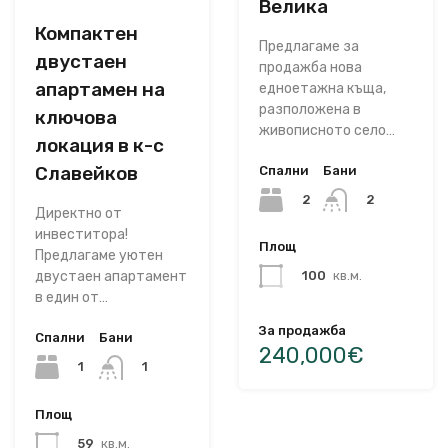
Велика
Компактен
Предлагаме за
двустаен
продажба нова
апартамен на
едноетажна къща,
разположена в
ключова
живописното село…
локация в к-с
Славейков
Спални
Бани
2
2
Директно от
инвеститора!
Площ
Предлагаме уютен
100
кв.м.
двустаен апартамент
в един от…
За продажба
Спални
Бани
240,000€
1
1
Площ
59
кв.м.