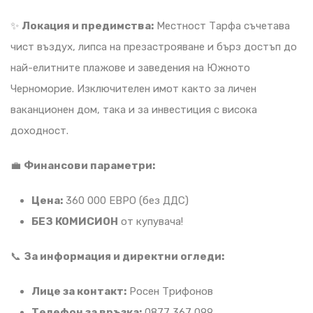
✨
Локация и предимства:
Местност Тарфа съчетава
чист въздух, липса на презастрояване и бърз достъп до
най-елитните плажове и заведения на Южното
Черноморие. Изключителен имот както за личен
ваканционен дом, така и за инвестиция с висока
доходност.
💼
Финансови параметри:
Цена:
360 000 ЕВРО (без ДДС)
БЕЗ КОМИСИОН
от купувача!
📞
За информация и директни огледи:
Лице за контакт:
Росен Трифонов
Телефон за връзка:
0877 367 099