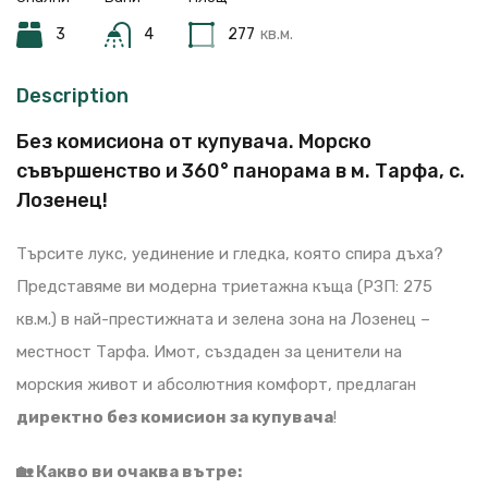
3
4
277
кв.м.
Description
Без комисиона от купувача. Морско
съвършенство и 360° панорама в м. Тарфа, с.
Лозенец!
Търсите лукс, уединение и гледка, която спира дъха?
Представяме ви модерна триетажна къща (РЗП: 275
кв.м.) в най-престижната и зелена зона на Лозенец –
местност Тарфа. Имот, създаден за ценители на
морския живот и абсолютния комфорт, предлаган
директно без комисион за купувача
!
🏡 Какво ви очаква вътре: