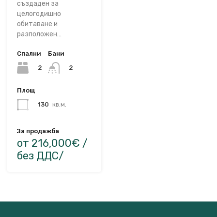
създаден за
целогодишно
обитаване и
разположен…
Спални
Бани
2
2
Площ
130
кв.м.
За продажба
от 216,000€ /
без ДДС/