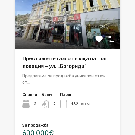
Престижен етаж от къща на топ
локация – ул. „Богориди“
Предлагаме за продажба уникален етаж
от…
Спални
Бани
Площ
кв.м.
2
132
2
За продажба
600,000€