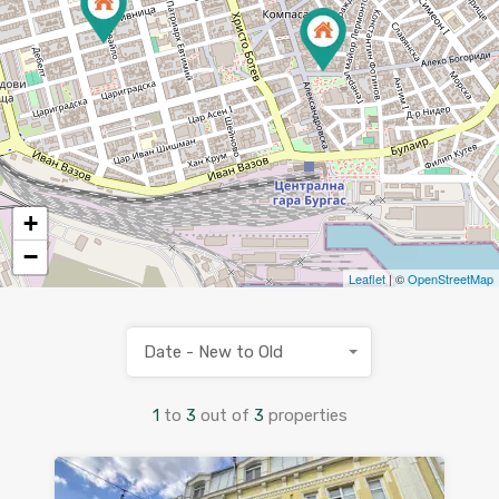
+
−
Leaflet
| ©
OpenStreetMap
Date - New to Old
1
to
3
out of
3
properties