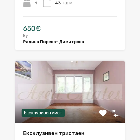
кв.м.
1
43
650€
By
Радина Пирева- Димитрова
Ексклузивен имот
Ексклузивен тристаен