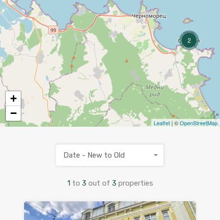
2
+
−
Leaflet
| ©
OpenStreetMap
Date - New to Old
1
to
3
out of
3
properties