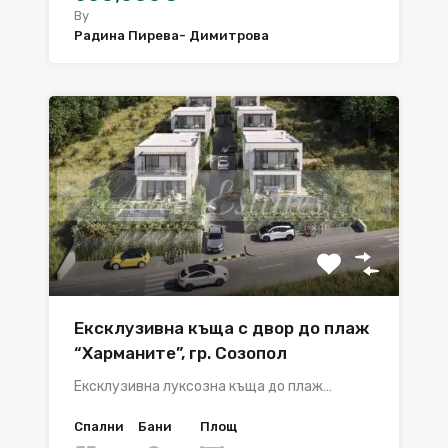
By
Радина Пирева- Димитрова
Ексклузивна къща с двор до плаж
“Харманите”, гр. Созопол
Ексклузивна луксозна къща до плаж…
Спални
Бани
Площ