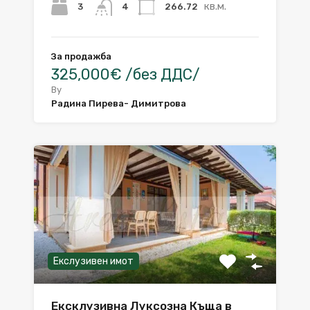
кв.м.
3
266.72
4
За продажба
325,000€ /без ДДС/
By
Радина Пирева- Димитрова
Екслузивен имот
Ексклузивна Луксозна Къща в