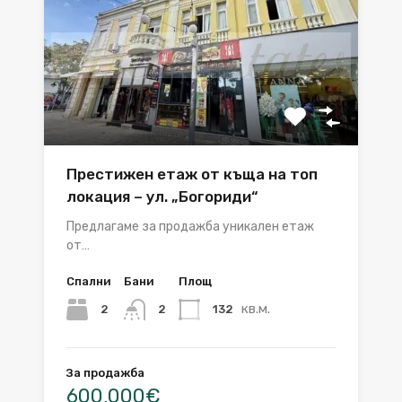
Престижен етаж от къща на топ
локация – ул. „Богориди“
Предлагаме за продажба уникален етаж
от…
Спални
Бани
Площ
кв.м.
2
132
2
За продажба
600,000€